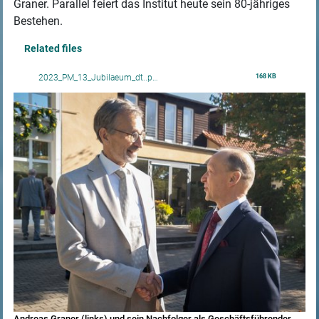
Graner. Parallel feiert das Institut heute sein 80-jähriges
Bestehen.
Related files
168 KB
2023_PM_13_Jubilaeum_dt..p…
Andreas Graner (links) und sein Nachfolger als Geschäftsführender