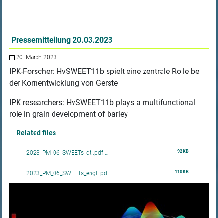
Pressemitteilung 20.03.2023
20. March 2023
IPK-Forscher: HvSWEET11b spielt eine zentrale Rolle bei
der Kornentwicklung von Gerste
IPK researchers: HvSWEET11b plays a multifunctional
role in grain development of barley
Related files
92 KB
2023_PM_06_SWEETs_dt..pdf …
110 KB
2023_PM_06_SWEETs_engl..pd…