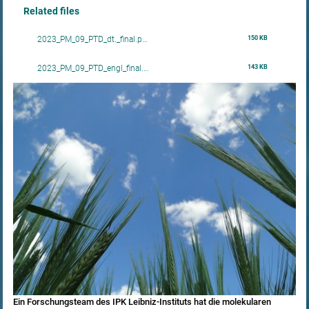
Related files
150 KB
2023_PM_09_PTD_dt._final.p…
143 KB
2023_PM_09_PTD_engl_final.…
Ein Forschungsteam des IPK Leibniz-Instituts hat die molekularen