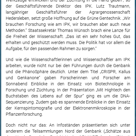
Werkzeuge entwickeln und der Züchtung in die Hand geben“, so
der Geschäftsführende Direktor des IPK. Lutz Trautmann,
langjähriger Geschäftsführer der Agrargenossenschaft
Hedersleben, setzt große Hoffnung auf die Grüne Gentechnik. „Wir
brauchen Forschung wie am IPK, wir brauchen aber auch neue
Methoden.“ Staatssekretär Thomas Wünsch brach eine Lanze für
die Freiheit der Wissenschaft. „Das ist ein sehr hohes Gut, das
erhalten und geschützt werden muss. Die Politik hat vor allem die
Aufgabe, für den passenden Rahmen zu sorgen.“
Und wie die Wissenschaftlerinnen und Wissenschaftler am IPK
arbeiten, wurde nicht nur bei den Führungen durch die Genbank
und die PhänoSphäre deutlich. Unter dem Titel „CRISPR, Kallus
und Genkanone“ gaben Forscherinnen und Forscher am
Sonnabend Einblicke in den Einsatz von Biotechnologie in
Forschung und Züchtung. In der Präsentation „Mit Hightech den
Buchstaben des Lebens auf der Spur“ ging es um die DNA-
Sequenzierung. Zudem gab es spannende Einblicke in den Einsatz
der Kernspintomografie und der Elektronenmikroskopie in der
Pflanzenforschung.
Doch nicht nur das: An Infoständen präsentierten sich unter
anderem die Teilsammlungen Nord der Genbank („Schätze aus