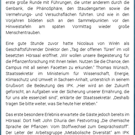
erste große Runde mit Führungen, die unter anderem durch die
Genbank, die PhänoSphäre, den Staudengarten sowie die
Vermehrungs- und Versuchsflächen führten. Und wie in den
Vorjahren bildeten sich an den Sammelpunkten vor den
Hinweistafeln am späten Vormittag wieder große
Menschentrauben.
Eine gute Stunde zuvor hatte Nicolaus von Wirén als
Geschäftsführender Direktor den „Tag der offenen Türen“ im voll
besetzten Hörsaal eröffnet. „Wir wollen unsere Begeisterung für
die Pflanzenforschung mit Ihnen teilen. Nutzen Sie die Chance, den
Campus mit all seinen Facetten zu erkunden.“ Thomas Wünsch,
Staatssekretär im Ministerium für Wissenschaft, Energie,
Klimaschutz und Umwelt in Sachsen-Anhalt, unterstrich in seinem
Grußwort die Bedeutung des IPK. „Hier wird an der Zukunft
geforscht, an Aufgaben wie der Sicherung unserer Ernährung, die
für uns alle essenziell sind“, erklärte der Staatssekretär. „Deshalb
tragen Sie bitte weiter, was Sie heute hier erleben.“
Das erste besondere Erlebnis erwartete die Gäste jedoch bereits im
Hörsaal. Dort hielt John D’Auria den Festvortrag „Die chemische
Sprache der Pflanzen: Vom Stoffwechsel zum Gesprächsstoff“.
Der Leiter der Arbeitsgruppe „Metabolische Diversität“ am IPK