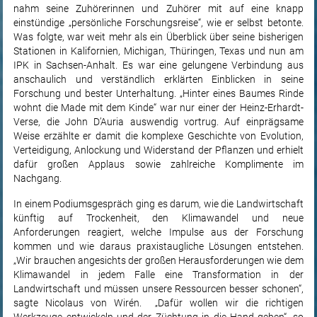
nahm seine Zuhörerinnen und Zuhörer mit auf eine knapp
einstündige „persönliche Forschungsreise“, wie er selbst betonte.
Was folgte, war weit mehr als ein Überblick über seine bisherigen
Stationen in Kalifornien, Michigan, Thüringen, Texas und nun am
IPK in Sachsen-Anhalt. Es war eine gelungene Verbindung aus
anschaulich und verständlich erklärten Einblicken in seine
Forschung und bester Unterhaltung. „Hinter eines Baumes Rinde
wohnt die Made mit dem Kinde“ war nur einer der Heinz-Erhardt-
Verse, die John D’Auria auswendig vortrug. Auf einprägsame
Weise erzählte er damit die komplexe Geschichte von Evolution,
Verteidigung, Anlockung und Widerstand der Pflanzen und erhielt
dafür großen Applaus sowie zahlreiche Komplimente im
Nachgang.
In einem Podiumsgespräch ging es darum, wie die Landwirtschaft
künftig auf Trockenheit, den Klimawandel und neue
Anforderungen reagiert, welche Impulse aus der Forschung
kommen und wie daraus praxistaugliche Lösungen entstehen.
„Wir brauchen angesichts der großen Herausforderungen wie dem
Klimawandel in jedem Falle eine Transformation in der
Landwirtschaft und müssen unsere Ressourcen besser schonen“,
sagte Nicolaus von Wirén. „Dafür wollen wir die richtigen