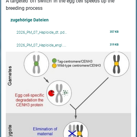
A targeted ‘off switch’ in the egg cell speeds up the
breeding process
zugehörige Dateien
357 KB
2026_PM_07_Haploide_dt..pd…
319 KB
2026_PM_07_Haploide_engl..…