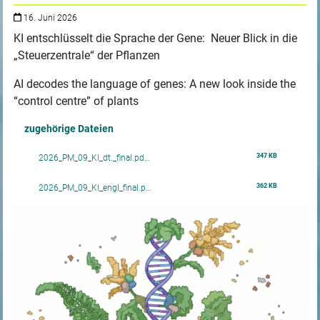
16. Juni 2026
KI entschlüsselt die Sprache der Gene: Neuer Blick in die
„Steuerzentrale“ der Pflanzen
AI decodes the language of genes: A new look inside the
“control centre” of plants
zugehörige Dateien
347 KB
2026_PM_09_KI_dt._final.pd…
362 KB
2026_PM_09_KI_engl_final.p…