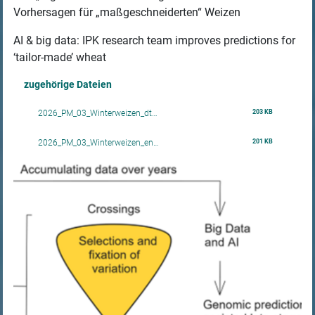
Vorhersagen für „maßgeschneiderten“ Weizen
AI & big data: IPK research team improves predictions for
‘tailor-made’ wheat
zugehörige Dateien
203 KB
2026_PM_03_Winterweizen_dt…
201 KB
2026_PM_03_Winterweizen_en…