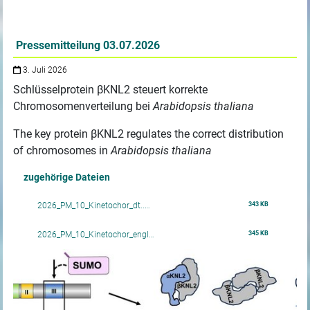
Pressemitteilung 03.07.2026
3. Juli 2026
Schlüsselprotein βKNL2 steuert korrekte
Chromosomenverteilung bei
Arabidopsis thaliana
The key protein βKNL2 regulates the correct distribution
of chromosomes in
Arabidopsis thaliana
zugehörige Dateien
343 KB
2026_PM_10_Kinetochor_dt..…
345 KB
2026_PM_10_Kinetochor_engl…