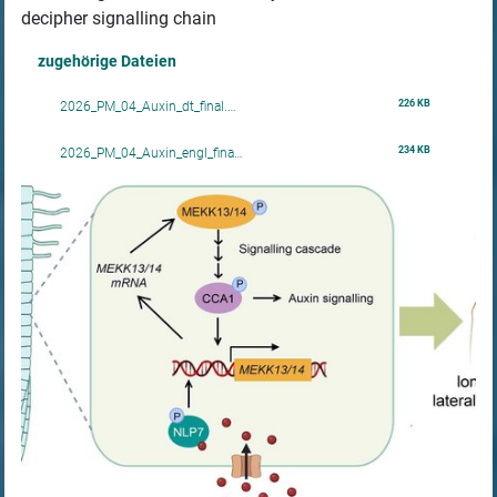
decipher signalling chain
zugehörige Dateien
226 KB
2026_PM_04_Auxin_dt_final.…
234 KB
2026_PM_04_Auxin_engl_fina…