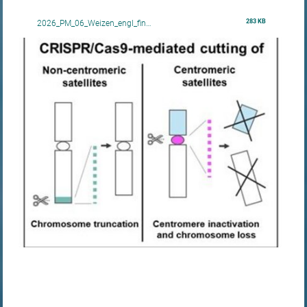
283 KB
2026_PM_06_Weizen_engl_fin…