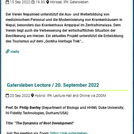
15 Sep 2022
19:30;
Hörsaal, IPK Gatersleben
Der Verein Nepalmed unterstützt die Aus- und Weiterbildung von
medizinischem Personal und die Modernisierung von Krankenhäusern in
Nepal, besonders das Krankenhaus Amppi­pal im Zentral­himalaya. Dem
Verein liegt auch die Verbesserung der wirtschaftlichen Situa­tion der
Bevölkerung am Herzen. Ein aktuelles Projekt unterstützt die Entwicklung
des Tou­rismus auf dem „Gorkha Heritage Trek“…
mehr
Gatersleben Lecture / 20. September 2022
20 Sep 2022
Hybrid: IPK Lecture Hall and Online via ZOOM
Prof. Dr. Philip Benfey
(Department of Biology and HHMI, Duke University;
Hi Fidelity Technologies, Durham/USA)
Title:
“The Dynamics of Root Development"
Join the meeting via Zoom:
https://ipk-gatersleben-