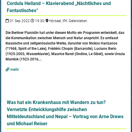
Cordula Heiland – Klavierabend „Nächtliches und
Fantastisches“
01 Sep 2022
19:30;
Hörsaal, IPK Gatersleben
Die Berliner Pianistin hat unter diesem Motto ein Programm entwickelt, das
die Kommunika­tion zwischen Mensch und Natur anspricht. Es umfasst
klassische und zeitgenössische Wer­ke, darunter von Nickos Harizanos
(*1968, Spirit of the Lake), Frédéric Chopin (Barcarolle), Luciano Berio
(1925-2003, Wasser­klavier), Maurice Ravel (Ondine, Le Gibet), sowie Ursula
Mamlok (1923-2016,…
mehr
Was hat ein Krankenhaus mit Wandern zu tun?
Vernetzte Entwicklungshilfe zwischen
Mitteldeutschland und Nepal – Vortrag von Arne Drews
und Michael Reiser