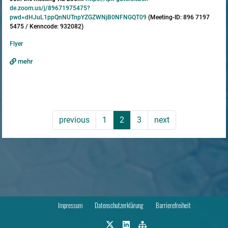
de.zoom.us/j/89671975475?
pwd=dHJuL1ppQnNUTnpYZGZWNjB0NFNGQT09
(Meeting-ID: 896 7197
5475 / Kenncode: 932082)
Flyer
mehr
previous
1
2
3
next
Impressum
Datenschutzerklärung
Barrierefreiheit