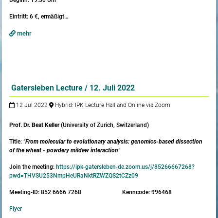
Beginn: 19:30 Uhr
Eintritt: 6 €, ermäßigt…
mehr
Gatersleben Lecture / 12. Juli 2022
12 Jul 2022
Hybrid: IPK Lecture Hall and Online via Zoom
Prof.
Dr. Beat Keller
(University of Zurich, Switzerland)
Title:
"From molecular to evolutionary analysis: genomics-based dissection
of the wheat - powdery mildew interaction"
Join the meeting:
https://ipk-gatersleben-de.zoom.us/j/85266667268?
pwd=THVSU253NmpHeURaNktRZWZQS2tCZz09
Meeting-ID: 852 6666 7268 Kenncode: 996468
Flyer