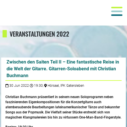
VERANSTALTUNGEN 2022
Zwischen den Saiten Teil II – Eine fantastische Reise in
die Welt der Gitarre. Gitarren-Soloabend mit Christian
Buchmann
30 Jun 2022
19:30;
Hörsaal, IPK Gatersleben
Christian Buchmann präsentiert in seinem neuen Soloprogramm neben
faszinierenden Eigen­kompo­sitionen für die Konzertgitarre auch
atemberaubende Bearbeitungen lateiname­rikani­scher Tänze und bekannter
Songs aus der Popmusik. Die Vielfalt seiner Stücke er­streckt sich von
magischen Klangma­lereien bis hin zu virtuosem One-Man-Band-Fingerstyle.