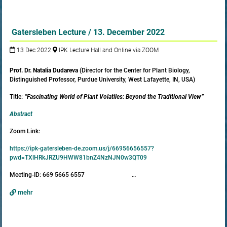
Gatersleben Lecture / 13. December 2022
13 Dec 2022
IPK Lecture Hall and Online via ZOOM
Prof. Dr. Natalia Dudareva
(Director for the Center for Plant Biology,
Distinguished Professor, Purdue University, West Lafayette, IN, USA)
Title:
“Fascinating World of Plant Volatiles: Beyond the Traditional View”
Abstract
Zoom Link:
https://ipk-gatersleben-de.zoom.us/j/66956656557?
pwd=TXlHRkJRZU9HWW81bnZ4NzNJN0w3QT09
Meeting-ID: 669 5665 6557 …
mehr