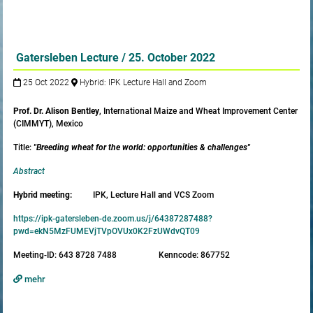
Gatersleben Lecture / 25. October 2022
25 Oct 2022
Hybrid: IPK Lecture Hall and Zoom
Prof. Dr. Alison Bentley
, International Maize and Wheat Improvement Center
(CIMMYT), Mexico
Title:
"Breeding wheat for the world: opportunities & challenges"
Abstract
Hybrid meeting
:
IPK, Lecture Hall
and
VCS Zoom
https://ipk-gatersleben-de.zoom.us/j/64387287488?
pwd=ekN5MzFUMEVjTVpOVUx0K2FzUWdvQT09
Meeting-ID: 643 8728 7488 Kenncode: 867752
mehr