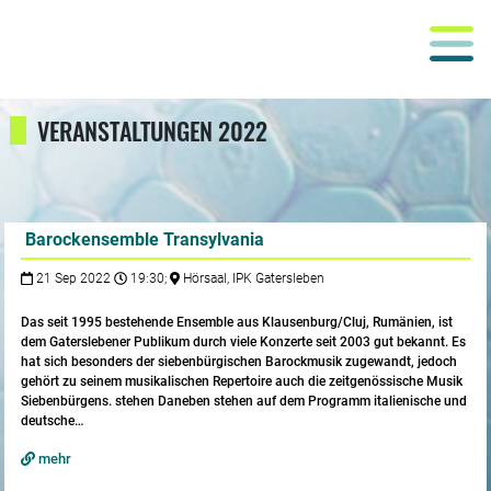
VERANSTALTUNGEN 2022
Barockensemble Transylvania
21 Sep 2022
19:30;
Hörsaal, IPK Gatersleben
Das seit 1995 bestehende Ensemble aus Klausenburg/Cluj, Rumänien, ist
dem Gaters­lebener Pub­likum durch viele Konzerte seit 2003 gut bekannt. Es
hat sich beson­ders der sieben­bürgischen Barockmusik zugewandt, jedoch
gehört zu seinem musikalischen Reper­toire auch die zeitgenös­sische Musik
Sieben­bürgens. stehen Daneben stehen auf dem Programm italienische und
deutsche…
mehr