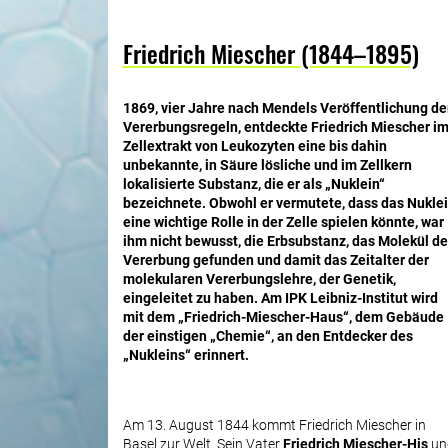
Friedrich Miescher (1844–1895)
1869, vier Jahre nach Mendels Veröffentlichung de
Vererbungsregeln, entdeckte Friedrich Miescher i
Zellextrakt von Leukozyten eine bis dahin
unbekannte, in Säure lösliche und im Zellkern
lokalisierte Substanz, die er als „Nuklein“
bezeichnete. Obwohl er vermutete, dass das Nukle
eine wichtige Rolle in der Zelle spielen könnte, war
ihm nicht bewusst, die Erbsubstanz, das Molekül de
Vererbung gefunden und damit das Zeitalter der
molekularen Vererbungslehre, der Genetik,
eingeleitet zu haben.
Am IPK Leibniz-Institut wird
mit dem „Friedrich-Miescher-Haus“, dem Gebäude
der einstigen „Chemie“, an den Entdecker des
„Nukleins“ erinnert.
Am 13. August 1844 kommt Friedrich Miescher in
Basel zur Welt. Sein Vater
Friedrich Miescher-His
un