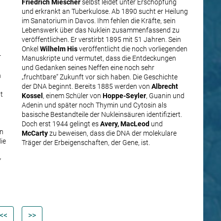
Friedrich Miescher
selbst leidet unter Erschöpfung
und erkrankt an Tuberkulose. Ab 1890 sucht er Heilung
im Sanatorium in Davos. Ihm fehlen die Kräfte, sein
Lebenswerk über das Nuklein zusammenfassend zu
veröffentlichen. Er verstirbt 1895 mit 51 Jahren. Sein
Onkel
Wilhelm His
veröffentlicht die noch vorliegenden
r
Manuskripte und vermutet, dass die Entdeckungen
und Gedanken seines Neffen eine noch sehr
n
„fruchtbare“ Zukunft vor sich haben. Die Geschichte
der DNA beginnt. Bereits 1885 werden von
Albrecht
t
Kossel
, einem Schüler von
Hoppe-Seyler
, Guanin und
Adenin und später noch Thymin und Cytosin als
basische Bestandteile der Nukleinsäuren identifiziert.
Doch erst 1944 gelingt es
Avery, MacLeod
und
n
McCarty
zu beweisen, dass die DNA der molekulare
die
Träger der Erbeigenschaften, der Gene, ist.
y
<<
>>