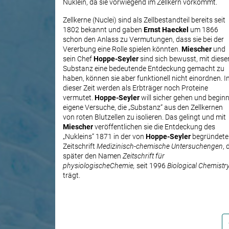
Nuklein, da sie vorwiegend im Zellkern vorkommt.
Zellkerne (Nuclei) sind als Zellbestandteil bereits seit
1802 bekannt und gaben
Ernst Haeckel
um 1866
schon den Anlass zu Vermutungen, dass sie bei der
Vererbung eine Rolle spielen könnten.
Miescher
und
sein Chef
Hoppe-Seyler
sind sich bewusst, mit diese
Substanz eine bedeutende Entdeckung gemacht zu
haben, können sie aber funktionell nicht einordnen. I
dieser Zeit werden als Erbträger noch Proteine
vermutet.
Hoppe-Seyler
will sicher gehen und beginn
eigene Versuche, die „Substanz“ aus den Zellkernen
von roten Blutzellen zu isolieren. Das gelingt und mit
Miescher
veröffentlichen sie die Entdeckung des
„Nukleins“ 1871 in der von
Hoppe-Seyler
begründete
Zeitschrift
Medizinisch-chemische Untersuchengen
, 
später den Namen
Zeitschrift für
physiologische
Chemie,
seit 1996
Biological Chemistr
trägt.