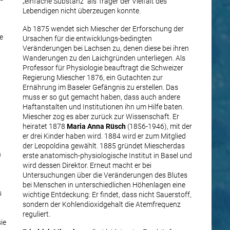
„einfache Substanz“ als Träger der Vielfalt des
Lebendigen nicht überzeugen konnte.
Ab 1875 wendet sich Miescher der Erforschung der
e
Ursachen für die entwicklungs-bedingten
Veränderungen bei Lachsen zu, denen diese bei ihren
Wanderungen zu den Laichgründen unterliegen. Als
Professor für Physiologie beauftragt die Schweizer
Regierung Miescher 1876, ein Gutachten zur
Ernährung im Baseler Gefängnis zu erstellen. Das
muss er so gut gemacht haben, dass auch andere
Haftanstalten und Institutionen ihn um Hilfe baten.
Miescher zog es aber zurück zur Wissenschaft. Er
heiratet 1878
Maria Anna Rüsch
(1856-1946), mit der
er drei Kinder haben wird. 1884 wird er zum Mitglied
der Leopoldina gewählt. 1885 gründet Miescher
das
n
erste anatomisch-physiologische Institut in Basel und
wird dessen Direktor. Erneut macht er bei
Untersuchungen über die Veränderungen des Blutes
bei Menschen in unterschiedlichen Höhenlagen eine
s
wichtige Entdeckung: Er findet, dass nicht Sauerstoff,
sondern der Kohlendioxidgehalt die Atemfrequenz
,
reguliert.
ie