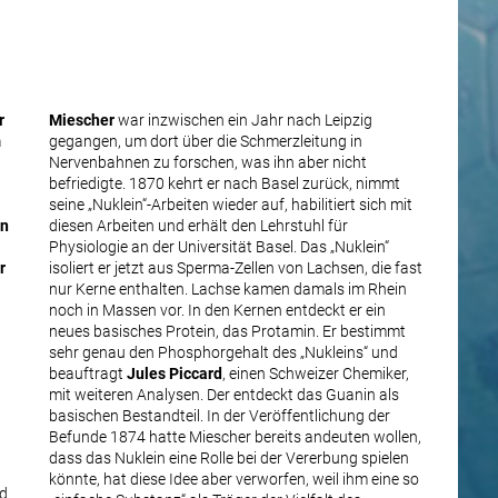
r
Miescher
war inzwischen ein Jahr nach Leipzig
m
gegangen, um dort über die Schmerzleitung in
Nervenbahnen zu forschen, was ihn aber nicht
befriedigte. 1870 kehrt er nach Basel zurück, nimmt
seine „Nuklein“-Arbeiten wieder auf, habilitiert sich mit
in
diesen Arbeiten und erhält den Lehrstuhl für
Physiologie an der Universität Basel. Das „Nuklein“
r
isoliert er jetzt aus Sperma-Zellen von Lachsen, die fast
nur Kerne enthalten. Lachse kamen damals im Rhein
noch in Massen vor. In den Kernen entdeckt er ein
neues basisches Protein, das Protamin. Er bestimmt
sehr genau den Phosphorgehalt des „Nukleins“ und
beauftragt
Jules Piccard
, einen Schweizer Chemiker,
mit weiteren Analysen. Der entdeckt das Guanin als
basischen Bestandteil. In der Veröffentlichung der
Befunde 1874 hatte Miescher bereits andeuten wollen,
dass das Nuklein eine Rolle bei der Vererbung spielen
könnte, hat diese Idee aber verworfen, weil ihm eine so
d