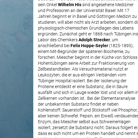
sein Onkel
Wilhelm His
sind angesehene Mediziner
und Professoren an der Universität Basel. Mit 17
Jahren beginnt er in Basel und Göttingen Medizin zu
studieren, will aber nicht als Arzt arbeiten, sondern di
physiologisch-chemischen Grundlagen des Lebens
ergründen. Zunächst geht er 1868 nach Tübingen ins
Labor des Chemikers
Adolph Strecker
, um
anschließend bei
Felix Hoppe-Seyler
(1825-1895),
einem Mit-Begründer der späteren Biochemie, zu
forschen. Miescher beginnt in der Küche von Schloss
Hohentübingen seine Arbeit zur Fraktionierung von
Zellbestandteilen. Als Versuchsmaterial nutzt er
Leukozyten, die er aus eitrigen Verbänden vom
Tübinger Hospital isoliert. Bei der Isolierung der
Proteine entdeckt er eine Substanz, die in Säure
ausfällt und sich in Lauge wieder löst und vor allem i
Zellkernen vorhanden ist. Bei der Elementaranalyse
der unbekannten Substanz findet er neben
Kohlenstoff, Sauerstoff und Stickstoff viel Phosphor,
aber keinen Schwefel. Pepsin, ein Eiweiß verdauende
Enzym, das Miescher selbst aus Schweinemägen
isoliert, zersetzt die Substanz nicht. Daraus folgert er
dass es sich nicht um ein Protein handelt und nennt s