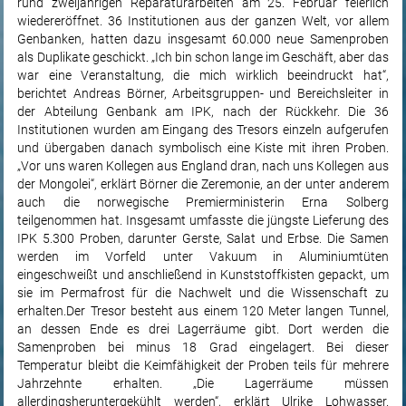
rund zweijährigen Reparaturarbeiten am 25. Februar feierlich
wiedereröffnet. 36 Institutionen aus der ganzen Welt, vor allem
Genbanken, hatten dazu insgesamt 60.000 neue Samenproben
als Duplikate geschickt. „Ich bin schon lange im Geschäft, aber das
war eine Veranstaltung, die mich wirklich beeindruckt hat“,
berichtet Andreas Börner, Arbeitsgruppen- und Bereichsleiter in
der Abteilung Genbank am IPK, nach der Rückkehr. Die 36
Institutionen wurden am Eingang des Tresors einzeln aufgerufen
und übergaben danach symbolisch eine Kiste mit ihren Proben.
„Vor uns waren Kollegen aus England dran, nach uns Kollegen aus
der Mongolei“, erklärt Börner die Zeremonie, an der unter anderem
auch die norwegische Premierministerin Erna Solberg
teilgenommen hat. Insgesamt umfasste die jüngste Lieferung des
IPK 5.300 Proben, darunter Gerste, Salat und Erbse. Die Samen
werden im Vorfeld unter Vakuum in Aluminiumtüten
eingeschweißt und anschließend in Kunststoffkisten gepackt, um
sie im Permafrost für die Nachwelt und die Wissenschaft zu
erhalten.Der Tresor besteht aus einem 120 Meter langen Tunnel,
an dessen Ende es drei Lagerräume gibt. Dort werden die
Samenproben bei minus 18 Grad eingelagert. Bei dieser
Temperatur bleibt die Keimfähigkeit der Proben teils für mehrere
Jahrzehnte erhalten. „Die Lagerräume müssen
allerdingsheruntergekühlt werden“, erklärt Ulrike Lohwasser.