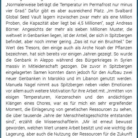
„Normalerweise beträgt die Temperatur im Permafrost nur minus
vier Grad.“ Dafür gibt es aber ausreichend Platz. „Im Svalbard
Global Seed Vault lagern inzwischen zwar mehr als eine Million
Proben, die Kapazität aber liegt bei 4,5 Millionen“, sagt Andreas
Börner. Angesichts der mehr als sieben Millionen Muster, die
weltweit in Genbanken liegen, ist der Anteil, der sich in Spitzbergen
befindet, aber noch immer gering. „Das ist nur ein Bruchteil.“ Der
Wert des Tresors, den einige auch als Arche Noah der Pflanzen
bezeichnen, hat sich bereits vor einigen Jahren gezeigt. So wurde
die Genbank in Aleppo während des Bürgerkrieges in Syrien
massiv in Mitleidenschaft gezogen. Die zuvor in Spitzbergen
eingelagerten Samen konnten dann jedoch für den Aufbau zwei
neuer Genbanken in Marokko und im Libanon genutzt werden.
Manuela Nagel nimmt aus Spitzbergen neben vielen Emotionen
vor allem auch weitere Motivation für ihre Arbeit mit. „Inmitten von
eisigen Temperaturen, Kerzenschein und den andächtigen
Klängen eines Chores, war es für mich ein sehr ergreifender
Moment, die Einlagerung von genetischen Ressourcen zu sehen,
die über tausende Jahre der Menschheitsgeschichte entstanden
sind“, erzählt die Wissenschaftlerin. „Mir ist erneut bewusst
geworden, welchen Wert unsere Arbeit besitzt und wie wichtig die
Lagerung, aber auch die Nutzung der Ressourcen für die Zukunft