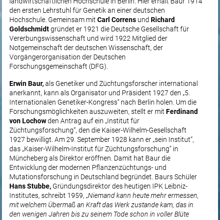
landwirtschaftlichen Hochschule in Berlin. Hier erhält Baur 1914
den ersten Lehrstuhl für Genetik an einer deutschen
Hochschule. Gemeinsam mit
Carl Correns
und
Richard
Goldschmidt
gründet er 1921 die Deutsche Gesellschaft für
Vererbungswissenschaft und wird 1922 Mitglied der
Notgemeinschaft der deutschen Wissenschaft, der
Vorgängerorganisation der Deutschen
Forschungsgemeinschaft (DFG).
Erwin Baur,
als Genetiker und Züchtungsforscher international
anerkannt, kann als Organisator und Präsident 1927 den „5.
Internationalen Genetiker-Kongress“ nach Berlin holen. Um die
Forschungsmöglichkeiten auszuweiten, stellt er mit
Ferdinand
von Lochow
den Antrag auf ein „Institut für
Züchtungsforschung“, den die Kaiser-Wilhelm-Gesellschaft
1927 bewilligt. Am 29. September 1928 kann er „sein Institut“,
das „Kaiser-Wilhelm-Institut für Züchtungsforschung“ in
Müncheberg als Direktor eröffnen. Damit hat Baur die
Entwicklung der modernen Pflanzenzüchtungs- und
Mutationsforschung in Deutschland begründet. Baurs Schüler
Hans Stubbe,
Gründungsdirektor des heutigen IPK Leibniz-
Institutes, schreibt 1959, „
Niemand kann heute mehr ermessen,
mit welchem Übermaß an Kraft das Werk zustande kam, das in
den wenigen Jahren bis zu seinem Tode schon in voller Blüte