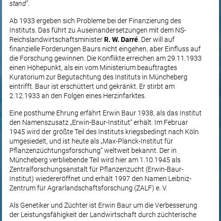
stand
“.
Ab 1933 ergeben sich Probleme bei der Finanzierung des
Instituts. Das führt zu Auseinandersetzungen mit dem NS-
Reichslandwirtschaftsminister
R. W. Darré
. Der will auf
finanzielle Forderungen Baurs nicht eingehen, aber Einfluss auf
die Forschung gewinnen. Die Konflikte erreichen am 29.11.1933
einen Höhepunkt, als ein vom Ministerium beauftragtes
Kuratorium zur Begutachtung des Instituts in Müncheberg
eintrifft. Baur ist erschüttert und gekränkt. Er stirbt am
2.12.1933 an den Folgen eines Herzinfarktes.
Eine posthume Ehrung erfährt Erwin Baur 1938, als das Institut
den Namenszusatz „Erwin-Baur-Institut“ erhält. Im Februar
1945 wird der größte Teil des Instituts kriegsbedingt nach Köln
umgesiedelt, und ist heute als „Max-Planck-Institut für
Pflanzenzüchtungsforschung“ weltweit bekannt. Der in
Müncheberg verbliebende Teil wird hier am 1.10.1945 als
Zentralforschungsanstalt für Pflanzenzucht (Erwin-Baur-
Institut) wiedereröffnet und erhält 1997 den Namen Leibniz-
Zentrum für Agrarlandschaftsforschung (ZALF) e. V.
Als Genetiker und Züchter ist Erwin Baur um die Verbesserung
der Leistungsfähigkeit der Landwirtschaft durch züchterische