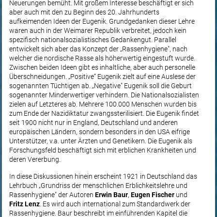
Neuerungen bemüht. Mit großem Interesse beschäftigt er sich
aber auch mit den zu Beginn des 20. Jahrhunderts
aufkeimenden Ideen der Eugenik. Grundgedanken dieser Lehre
waren auch in der Weimarer Republik verbreitet, jedoch kein
spezifisch nationalsozialistisches Gedankengut. Parallel
entwickelt sich aber das Konzept der „Rassenhygiene", nach
welcher die nordische Rasse als höherwertig eingestuft wurde.
Zwischen beiden Ideen gibt es inhaltliche, aber auch personelle
Überschneidungen. „Positive“ Eugenik zielt auf eine Auslese der
sogenannten Tüchtigen ab. „Negative" Eugenik soll die Geburt
sogenannter Minderwertiger verhindern. Die Nationalsozialisten
zielen auf Letzteres ab. Mehrere 100.000 Menschen wurden bis
zum Ende der Nazidiktatur zwangssterilisiert. Die Eugenik findet
seit 1900 nicht nur in England, Deutschland und anderen
europäischen Ländern, sondern besonders in den USA eifrige
Unterstützer, v.a. unter Ärzten und Genetikern. Die Eugenik als
Forschungsfeld beschäftigt sich mit erblichen Krankheiten und
deren Vererbung.
In diese Diskussionen hinein erscheint 1921 in Deutschland das
Lehrbuch „Grundriss der menschlichen Erblichkeitslehre und
Rassenhygiene" der Autoren
Erwin Baur
,
Eugen Fischer
und
Fritz Lenz
. Es wird auch international zum Standardwerk der
Rassenhygiene. Baur beschreibt im einführenden Kapitel die