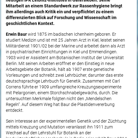
heutigen IPK Leibniz-Institutes in Gatersleben. Seine
Mitarbeit an einem Standardwerk zur Rassenhygiene bringt
ihm allerdings auch Kritik ein und verpflichtet zu einem
differenzierten Blick auf Forschung und Wissenschaft im
geschichtlichen Kontext.
Erwin Baur
wird 1875 im badischen Ichenheim geboren. Er
studiert Medizin und ist mit 25 Jahren Arzt in Kiel, leistet seinen
Militärdienst 1901/02 bei der Marine und arbeitet dann als Arzt
in psychiatrischen Einrichtungen in Kiel und Emmendingen.
1903 wird er Assistent am Botanischen Institut der Universität
Berlin. Mit seinen Arbeiten eröffnet er den Einstieg in neue
Arbeitsgebiete der Botanik, hält ab 1907 erste genetische
Vorlesungen und schreibt zwei Lehrbücher, darunter das erste
deutschsprachige Lehrbuch für Genetik. Zusammen mit Carl
Correns führte er 1909 umfangreiche Kreuzungsexperimente
mit Pelargonien, einem Storchschnabelgewächs, durch. Die
untersuchten Merkmale folgten nicht den „Mendelschen
Regeln“. Auf diesem Weg hat Baur die Plastidenvererbung
entdeckt.
Sein Interesse an der experimentellen Genetik und der Züchtung
mittels Kreuzung und Mutation veranlasst ihn 1911 zum
Wechsel auf den Lehrstuhl für Botanik an der