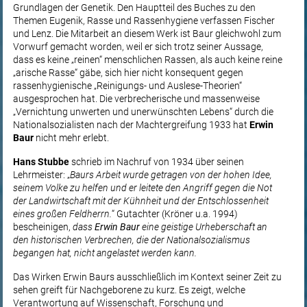
Grundlagen der Genetik. Den Hauptteil des Buches zu den
Themen Eugenik, Rasse und Rassenhygiene verfassen Fischer
und Lenz. Die Mitarbeit an diesem Werk ist Baur gleichwohl zum
Vorwurf gemacht worden, weil er sich trotz seiner Aussage,
dass es keine „reinen“ menschlichen Rassen, als auch keine reine
„arische Rasse“ gäbe, sich hier nicht konsequent gegen
rassenhygienische „Reinigungs- und Auslese-Theorien“
ausgesprochen hat. Die verbrecherische und massenweise
„Vernichtung unwerten und unerwünschten Lebens“ durch die
Nationalsozialisten nach der Machtergreifung 1933 hat
Erwin
Baur
nicht mehr erlebt.
Hans Stubbe
schrieb im Nachruf von 1934 über seinen
Lehrmeister: „
Baurs Arbeit wurde getragen von der hohen Idee,
seinem Volke zu helfen und er leitete den Angriff gegen die Not
der Landwirtschaft mit der Kühnheit und der Entschlossenheit
eines großen Feldherrn.
“ Gutachter (Kröner u.a. 1994)
bescheinigen,
dass
Erwin Baur
eine geistige Urheberschaft an
den historischen Verbrechen, die der Nationalsozialismus
begangen hat, nicht angelastet werden kann.
Das Wirken Erwin Baurs ausschließlich im Kontext seiner Zeit zu
sehen greift für Nachgeborene zu kurz. Es zeigt, welche
Verantwortung auf Wissenschaft, Forschung und