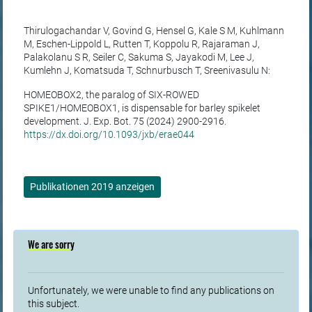
Thirulogachandar V, Govind G, Hensel G, Kale S M, Kuhlmann
M, Eschen-Lippold L, Rutten T, Koppolu R, Rajaraman J,
Palakolanu S R, Seiler C, Sakuma S, Jayakodi M, Lee J,
Kumlehn J, Komatsuda T, Schnurbusch T, Sreenivasulu N:
HOMEOBOX2, the paralog of SIX-ROWED
SPIKE1/HOMEOBOX1, is dispensable for barley spikelet
development. J. Exp. Bot. 75 (2024) 2900-2916.
https://dx.doi.org/10.1093/jxb/erae044
Publikationen 2019 anzeigen
We are sorry
Unfortunately, we were unable to find any publications on
this subject.