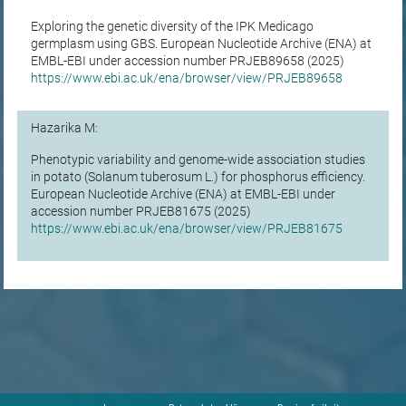
Exploring the genetic diversity of the IPK Medicago
germplasm using GBS. European Nucleotide Archive (ENA) at
EMBL-EBI under accession number PRJEB89658 (2025)
https://www.ebi.ac.uk/ena/browser/view/PRJEB89658
Hazarika M:
Phenotypic variability and genome-wide association studies
in potato (Solanum tuberosum L.) for phosphorus efficiency.
European Nucleotide Archive (ENA) at EMBL-EBI under
accession number PRJEB81675 (2025)
https://www.ebi.ac.uk/ena/browser/view/PRJEB81675