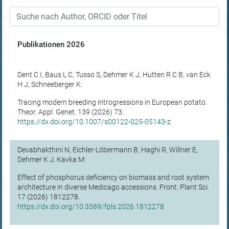
Publikationen
2026
Dent C I, Baus L C, Tusso S, Dehmer K J, Hutten R C B, van Eck
H J, Schneeberger K:
Tracing modern breeding introgressions in European potato.
Theor. Appl. Genet. 139 (2026) 73.
https://dx.doi.org/10.1007/s00122-025-05143-z
Devabhakthini N, Eichler-Löbermann B, Haghi R, Willner E,
Dehmer K J, Kavka M:
Effect of phosphorus deficiency on biomass and root system
architecture in diverse Medicago accessions. Front. Plant Sci.
17 (2026) 1812278.
https://dx.doi.org/10.3389/fpls.2026.1812278