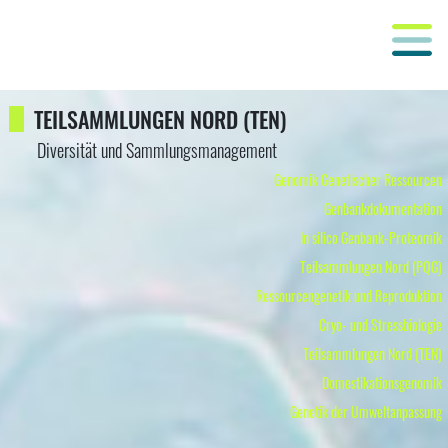
TEILSAMMLUNGEN NORD (TEN)
Diversität und Sammlungsmanagement
Genomik Genetischer Ressourcen
Genbankdokumentation
In silico Genbank-Proteomik
Teilsammlungen Nord (PQG)
Ressourcengenetik und Reproduktion
Cryo- und Stressbiologie
Teilsammlungen Nord (TEN)
Domestikationsgenomik
Genetik der Umweltanpassung