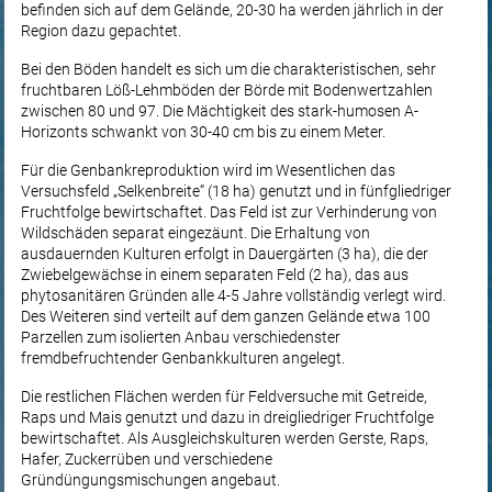
befinden sich auf dem Gelände, 20-30 ha werden jährlich in der
Region dazu gepachtet.
Bei den Böden handelt es sich um die charakteristischen, sehr
fruchtbaren Löß-Lehmböden der Börde mit Bodenwertzahlen
zwischen 80 und 97. Die Mächtigkeit des stark-humosen A-
Horizonts schwankt von 30-40 cm bis zu einem Meter.
Für die Genbankreproduktion wird im Wesentlichen das
Versuchsfeld „Selkenbreite“ (18 ha) genutzt und in fünfgliedriger
Fruchtfolge bewirtschaftet. Das Feld ist zur Verhinderung von
Wildschäden separat eingezäunt. Die Erhaltung von
ausdauernden Kulturen erfolgt in Dauergärten (3 ha), die der
Zwiebelgewächse in einem separaten Feld (2 ha), das aus
phytosanitären Gründen alle 4-5 Jahre vollständig verlegt wird.
Des Weiteren sind verteilt auf dem ganzen Gelände etwa 100
Parzellen zum isolierten Anbau verschiedenster
fremdbefruchtender Genbankkulturen angelegt.
Die restlichen Flächen werden für Feldversuche mit Getreide,
Raps und Mais genutzt und dazu in dreigliedriger Fruchtfolge
bewirtschaftet. Als Ausgleichskulturen werden Gerste, Raps,
Hafer, Zuckerrüben und verschiedene
Gründüngungsmischungen angebaut.