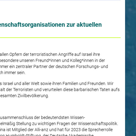
enschaftsorganisationen zur aktuellen
len Opfern der terroristischen Angriffe auf Israel ihre
nsbesondere unseren Freund*innen und Kolleg*innen in der
immer ein zentraler Partner der deutschen Forschungs- und
h immer sein.
Israel und aller Welt sowie ihren Familien und Freunden. Wir
alt der Terroristen und verurteilen diese barbarischen Taten aufs
gesamten Zivilbevölkerung.
n Zusammenschluss der bedeutendsten Wissen-
elmäßig Stellung zu wichtigen Fragen der Wissenschaftspolitik.
 ist Mitglied der Alli-anz und hat für 2023 die Sprecherrolle
 von Humboldt-Stiftung, der Deutsche Akademische