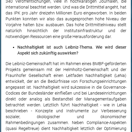
340 Veröffentlichungen, viele in hochkarätigen Journalen, die
international beachtet werden. Und was die Drittmittel angeht, hat
das IPK pro Jahr dreizehn Millionen Euro eingeworben. In beiden
Punkten konnten wir also das ausgesprochen hohe Niveau der
Vorjahre halten bzw. ausbauen. Das hohe Drittmittelniveau stellt
natürlich hinsichtlich der Institutsinfrastruktur und der
notwendigen Ressourcen eine große Herausforderung dar.
Nachhaltigkeit ist auch Leibniz-Thema. Wie wird dieser
Aspekt sich zukünftig auswirken?
Die Leibniz-Gemeinschaft hat im Rahmen eines BMBF-geförderten
Projekts gemeinsam mit der Helmholtz-Gemeinschaft und der
Fraunhofer Gesellschaft einen Leitfaden Nachhaltigkeit (LeNa)
entwickelt, der an die Bedürfnisse von Forschungseinrichtungen
angepasst ist. Nachhaltigkeit wird sukzessive in die Governance-
Codices der Bundesländer einfließen und bei Landeseinrichtungen
direkt oder analog als Bestandteil der Managementaufgaben
betrachtet werden. Letztlich führt Nachhaltigkeit - wie in LeNa
beschrieben - Konzepte und Instrumente zur Verbesserung
sozialer, ökologischer und ökonomischer
Rahmenbedingungen zusammen. Neben Compliance-Aspekten
(quasi Regeltreue) dient Nachhaltigkeit letztlich der Optimierung