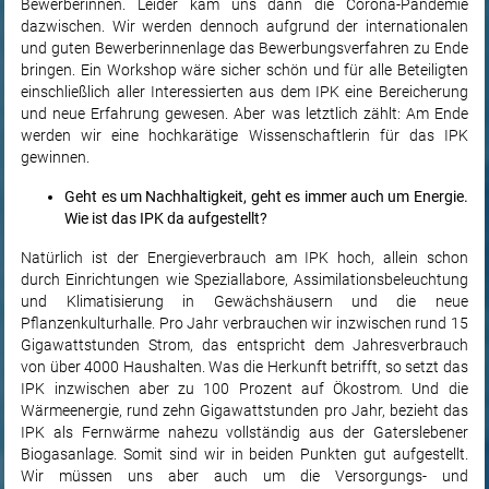
Bewerberinnen. Leider kam uns dann die Corona-Pandemie
dazwischen. Wir werden dennoch aufgrund der internationalen
und guten Bewerberinnenlage das Bewerbungsverfahren zu Ende
bringen. Ein Workshop wäre sicher schön und für alle Beteiligten
einschließlich aller Interessierten aus dem IPK eine Bereicherung
und neue Erfahrung gewesen. Aber was letztlich zählt: Am Ende
werden wir eine hochkarätige Wissenschaftlerin für das IPK
gewinnen.
Geht es um Nachhaltigkeit, geht es immer auch um Energie.
Wie ist das IPK da aufgestellt?
Natürlich ist der Energieverbrauch am IPK hoch, allein schon
durch Einrichtungen wie Speziallabore, Assimilationsbeleuchtung
und Klimatisierung in Gewächshäusern und die neue
Pflanzenkulturhalle. Pro Jahr verbrauchen wir inzwischen rund 15
Gigawattstunden Strom, das entspricht dem Jahresverbrauch
von über 4000 Haushalten. Was die Herkunft betrifft, so setzt das
IPK inzwischen aber zu 100 Prozent auf Ökostrom. Und die
Wärmeenergie, rund zehn Gigawattstunden pro Jahr, bezieht das
IPK als Fernwärme nahezu vollständig aus der Gaterslebener
Biogasanlage. Somit sind wir in beiden Punkten gut aufgestellt.
Wir müssen uns aber auch um die Versorgungs- und