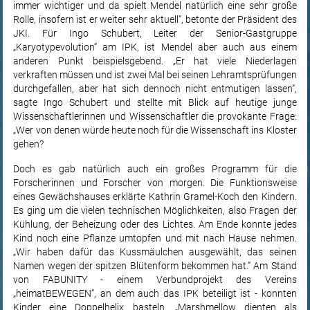
immer wichtiger und da spielt Mendel natürlich eine sehr große
Rolle, insofern ist er weiter sehr aktuell“, betonte der Präsident des
JKI. Für Ingo Schubert, Leiter der Senior-Gastgruppe
„Karyotypevolution“ am IPK, ist Mendel aber auch aus einem
anderen Punkt beispielsgebend. „Er hat viele Niederlagen
verkraften müssen und ist zwei Mal bei seinen Lehramtsprüfungen
durchgefallen, aber hat sich dennoch nicht entmutigen lassen“,
sagte Ingo Schubert und stellte mit Blick auf heutige junge
Wissenschaftlerinnen und Wissenschaftler die provokante Frage:
„Wer von denen würde heute noch für die Wissenschaft ins Kloster
gehen?
Doch es gab natürlich auch ein großes Programm für die
Forscherinnen und Forscher von morgen. Die Funktionsweise
eines Gewächshauses erklärte Kathrin Gramel-Koch den Kindern.
Es ging um die vielen technischen Möglichkeiten, also Fragen der
Kühlung, der Beheizung oder des Lichtes. Am Ende konnte jedes
Kind noch eine Pflanze umtopfen und mit nach Hause nehmen.
„Wir haben dafür das Kussmäulchen ausgewählt, das seinen
Namen wegen der spitzen Blütenform bekommen hat.“ Am Stand
von FABUNITY - einem Verbundprojekt des Vereins
„heimatBEWEGEN“, an dem auch das IPK beteiligt ist - konnten
Kinder eine Doppelhelix basteln. „Marshmellow dienten als