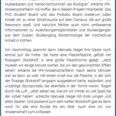
Nukleobasen und Haribo-Schnürchen als Rückgrat“, erklärte IPK-
Wissenschaftlerin Iris Hoffie, die in diesem Projekt mitarbeitet. Das
PhD Student Board und das Postdoc Board wiederum luden
Kinder ein zu einer Schatzsuche auf dem Campus, die auf große
Resonanz stieß. Und natürlich fehlten auch nicht umfassende
Informationen zu Ausbildungsmöglichkeiten und Studiengängen
wie dem Dualen Studiengang Biotechnologie der Hochschule
Anhalt in Köthen.
Am Nachmittag spannte dann Manuela Nagel ihre Gäste noch
einmal auf die Folter. Sie hatte eine Plastikflasche, gefüllt mit
flüssigem Stickstoff, in eine große Plastiktonne gelegt. „Jetzt
müssen wir einige Minute warten, bis wir den gewünschten Effekt
sehen“, erklärte die IPK-Wissenschaftlerin. Nach sechs Minuten
war es dann so weit: Mit einem Knall war die Flasche, in der sich
der flüssige Stickstoff langsam ausgedehnt hatte, explodiert und
unzählige Styroporteile, die ebenfalls in der Tonne waren, flogen
durch die Luft. „Jetzt sehen sie, warum wir immer so viel Spaß bei
der Arbeit haben“, scherzte Manuela Nagel mit ihren jungen und
alten Gästen. Und passend zum sehr kalten Stickstoff gab es dann
noch für alle eine Runde Eis am Stiel. Auch eine Art von
Wissenschaft zum Anfassen.