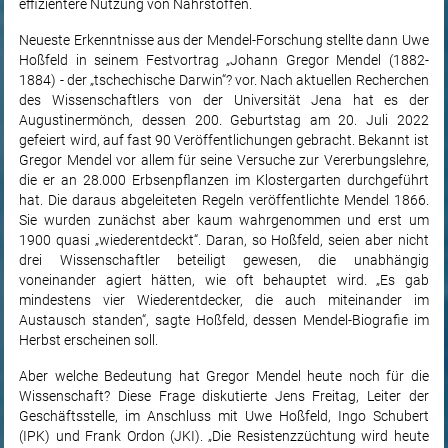
effizientere Nutzung von Nährstoffen.
Neueste Erkenntnisse aus der Mendel-Forschung stellte dann Uwe
Hoßfeld in seinem Festvortrag „Johann Gregor Mendel (1882-
1884) - der „tschechische Darwin“? vor. Nach aktuellen Recherchen
des Wissenschaftlers von der Universität Jena hat es der
Augustinermönch, dessen 200. Geburtstag am 20. Juli 2022
gefeiert wird, auf fast 90 Veröffentlichungen gebracht. Bekannt ist
Gregor Mendel vor allem für seine Versuche zur Vererbungslehre,
die er an 28.000 Erbsenpflanzen im Klostergarten durchgeführt
hat. Die daraus abgeleiteten Regeln veröffentlichte Mendel 1866.
Sie wurden zunächst aber kaum wahrgenommen und erst um
1900 quasi „wiederentdeckt“. Daran, so Hoßfeld, seien aber nicht
drei Wissenschaftler beteiligt gewesen, die unabhängig
voneinander agiert hätten, wie oft behauptet wird. „Es gab
mindestens vier Wiederentdecker, die auch miteinander im
Austausch standen“, sagte Hoßfeld, dessen Mendel-Biografie im
Herbst erscheinen soll.
Aber welche Bedeutung hat Gregor Mendel heute noch für die
Wissenschaft? Diese Frage diskutierte Jens Freitag, Leiter der
Geschäftsstelle, im Anschluss mit Uwe Hoßfeld, Ingo Schubert
(IPK) und Frank Ordon (JKI). „Die Resistenzzüchtung wird heute