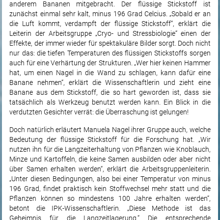
anderem Bananen mitgebracht. Der flüssige Stickstoff ist
zunächst einmal sehr kalt, minus 196 Grad Celcius. „Sobald er an
die Luft kommt, verdampft der flüssige Stickstoff“, erklärt die
Leiterin der Arbeitsgruppe „Cryo- und Stressbiologie“ einen der
Effekte, der immer wieder für spektakuläre Bilder sorgt. Doch nicht
nur das: die tiefen Temperaturen des flüssigen Stickstoffs sorgen
auch für eine Verhärtung der Strukturen. „Wer hier keinen Hammer
hat, um einen Nagel in die Wand zu schlagen, kann dafür eine
Banane nehmen“, erklärt die Wissenschaftlerin und zieht eine
Banane aus dem Stickstoff, die so hart geworden ist, dass sie
tatsächlich als Werkzeug benutzt werden kann. Ein Blick in die
verdutzten Gesichter verrät: die Überraschung ist gelungen!
Doch natürlich erläutert Manuela Nagel ihrer Gruppe auch, welche
Bedeutung der flüssige Stickstoff für die Forschung hat. „Wir
nutzen ihn für die Langzeiterhaltung von Pflanzen wie Knoblauch,
Minze und Kartoffeln, die keine Samen ausbilden oder aber nicht
über Samen erhalten werden“, erklärt die Arbeitsgruppenleiterin.
„Unter diesen Bedingungen, also bei einer Temperatur von minus
196 Grad, findet praktisch kein Stoffwechsel mehr statt und die
Pflanzen können so mindestens 100 Jahre erhalten werden“,
betont die IPK-Wissenschaftlerin. „Diese Methode ist das
Geheimnis für die Langzeitlagerung.“ Die entsprechende