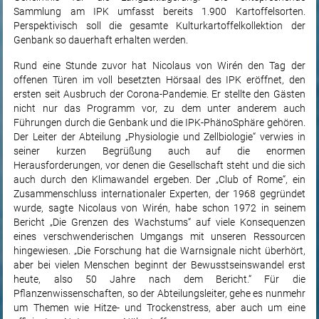
Sammlung am IPK umfasst bereits 1.900 Kartoffelsorten.
Perspektivisch soll die gesamte Kulturkartoffelkollektion der
Genbank so dauerhaft erhalten werden.
Rund eine Stunde zuvor hat Nicolaus von Wirén den Tag der
offenen Türen im voll besetzten Hörsaal des IPK eröffnet, den
ersten seit Ausbruch der Corona-Pandemie. Er stellte den Gästen
nicht nur das Programm vor, zu dem unter anderem auch
Führungen durch die Genbank und die IPK-PhänoSphäre gehören.
Der Leiter der Abteilung „Physiologie und Zellbiologie“ verwies in
seiner kurzen Begrüßung auch auf die enormen
Herausforderungen, vor denen die Gesellschaft steht und die sich
auch durch den Klimawandel ergeben. Der „Club of Rome“, ein
Zusammenschluss internationaler Experten, der 1968 gegründet
wurde, sagte Nicolaus von Wirén, habe schon 1972 in seinem
Bericht „Die Grenzen des Wachstums“ auf viele Konsequenzen
eines verschwenderischen Umgangs mit unseren Ressourcen
hingewiesen. „Die Forschung hat die Warnsignale nicht überhört,
aber bei vielen Menschen beginnt der Bewusstseinswandel erst
heute, also 50 Jahre nach dem Bericht.“ Für die
Pflanzenwissenschaften, so der Abteilungsleiter, gehe es nunmehr
um Themen wie Hitze- und Trockenstress, aber auch um eine