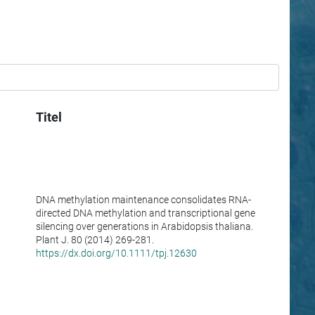
Titel
DNA methylation maintenance consolidates RNA-
directed DNA methylation and transcriptional gene
silencing over generations in Arabidopsis thaliana.
Plant J. 80 (2014) 269-281.
https://dx.doi.org/10.1111/tpj.12630