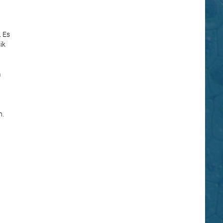
. Es
ik
m
n.