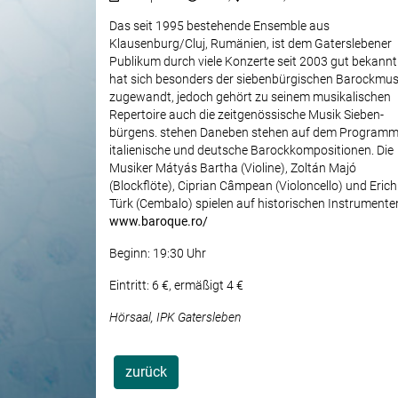
Das seit 1995 bestehende Ensemble aus
Klausenburg/Cluj, Rumänien, ist dem Gaters­lebener
Pub­likum durch viele Konzerte seit 2003 gut bekannt
hat sich beson­ders der sieben­bürgischen Barockmus
zugewandt, jedoch gehört zu seinem musikalischen
Reper­toire auch die zeitgenös­sische Musik Sieben­
bürgens. stehen Daneben stehen auf dem Program
italienische und deutsche Barock­kom­po­sitionen. Die
Musiker Mátyás Bartha (Violine), Zoltán Majó
(Blockflöte), Ciprian Câmpean (Violoncello) und Erich
Türk (Cembalo) spielen auf histori­schen Instru­mente
www.baroque.ro/
Beginn: 19:30 Uhr
Eintritt: 6 €, ermäßigt 4 €
Hörsaal, IPK Gatersleben
zurück